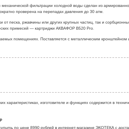
 механической фильтрации холодной воды сделан из армированно
гократно проверена на перепадах давления до 30 атм.
ки от песка, ржавчины или других крупных частиц, так и сорбционн
ческих примесей — картриджи АКВАФОР B520 Pro.
иваемых помещениях. Поставляется с металлическим кронштейном 
их характеристиках, изготовителе и функциях содержится в технич
нр
купить
по цене 8990 рублей в интернет-магазине ЭКОТЕКА с достав