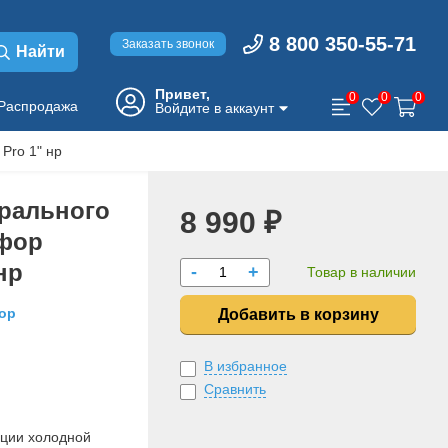
8 800 350-55-71
Заказать звонок
Найти
Привет,
0
0
0
Распродажа
Войдите в аккаунт
Pro 1" нр
трального
8 990 ₽
фор
нр
-
+
Товар в наличии
ор
Добавить в корзину
В избранное
Сравнить
ции холодной