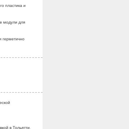
го пластика и
ые модули для
и герметично
еской
кой в Тольятти.