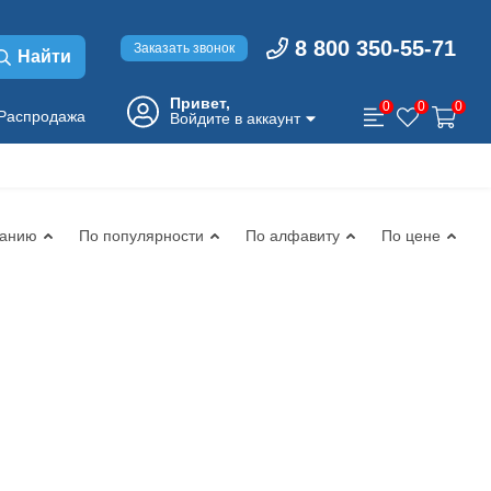
8 800 350-55-71
Заказать звонок
Найти
Привет,
0
0
0
Распродажа
Войдите в аккаунт
чанию
По популярности
По алфавиту
По цене