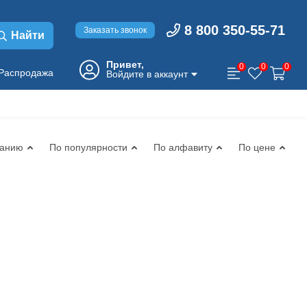
8 800 350-55-71
Заказать звонок
Найти
Привет,
0
0
0
Распродажа
Войдите в аккаунт
чанию
По популярности
По алфавиту
По цене