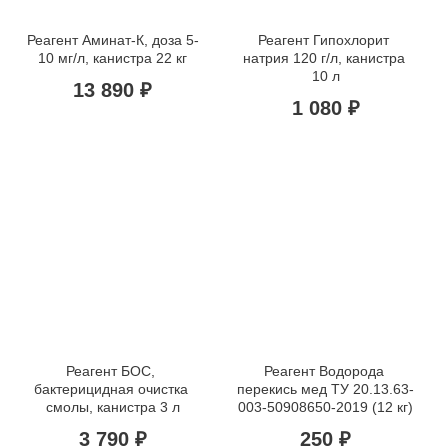
Реагент Аминат-К, доза 5-
Реагент Гипохлорит 
10 мг/л, канистра 22 кг
натрия 120 г/л, канистра 
10 л
13 890 ₽
1 080 ₽
Реагент БОС, 
Реагент Водорода 
бактерицидная очистка 
перекись мед ТУ 20.13.63-
смолы, канистра 3 л
003-50908650-2019 (12 кг)
3 790 ₽
250 ₽