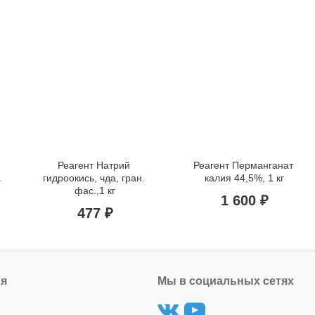
Реагент Натрий 
Реагент Перманганат 
 
гидроокись, чда, гран. 
калия 44,5%, 1 кг
фас.,1 кг
1 600 ₽
477 ₽
я
Мы в социальных сетях