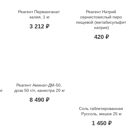
Реагент Перманганат 
Реагент Натрий 
калия, 1 кг
сернистокислый пиро 
пищевой (метабисульфит 
3 212 ₽
натрия)
420 ₽
Реагент Аминат-ДМ-50, 
кг
доза 50 г/л, канистра 20 кг
8 490 ₽
Соль таблетированная 
Руссоль, мешок 25 кг
1 450 ₽